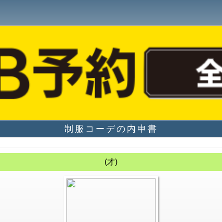
制服コーデの内申書
(才)