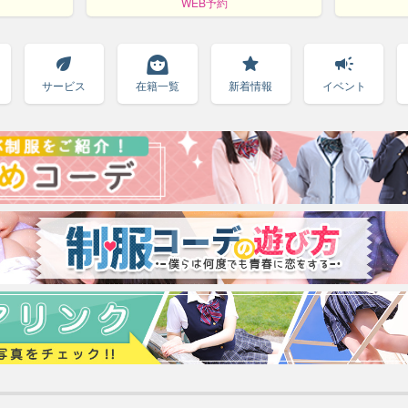
WEB予約
eco
face_3
star
campaign
サービス
在籍一覧
新着情報
イベント