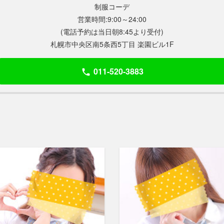
制服コーデ
営業時間:9:00～24:00
(電話予約は当日
朝8:45
より受付)
札幌市中央区南5条西5丁目 楽園ビル1F
011-520-3883
phone