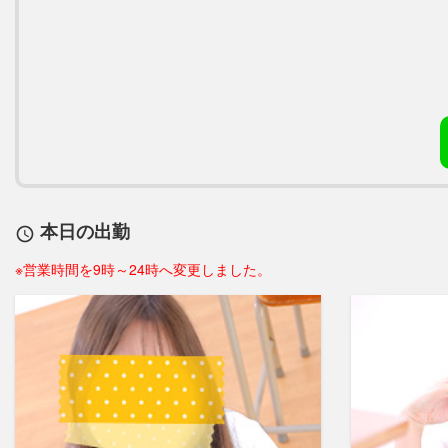
本日の出勤
access_time
※営業時間を9時～24時へ変更しました。