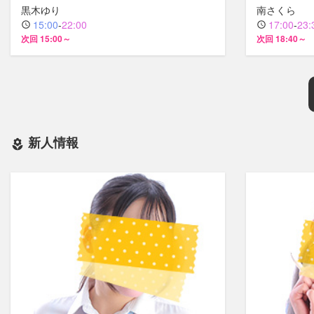
黒木ゆり
南さくら
15:00
-
22:00
17:00
-
23:
次回 15:00～
次回 18:40～
新人情報
local_florist