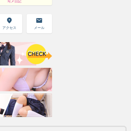
写メ日記
room
email
アクセス
メール