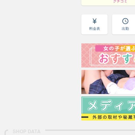
クチコミ
currency_yen
access_time
料金表
出勤