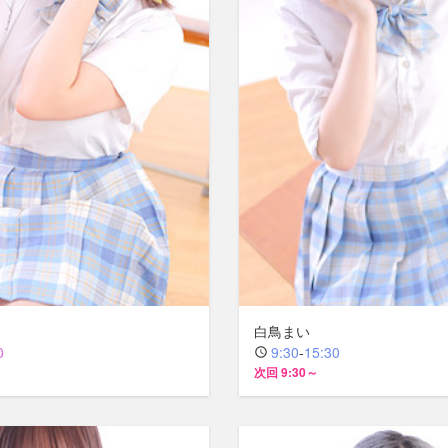
白鳥まい
0
9:30
-
15:30
次回 9:30～