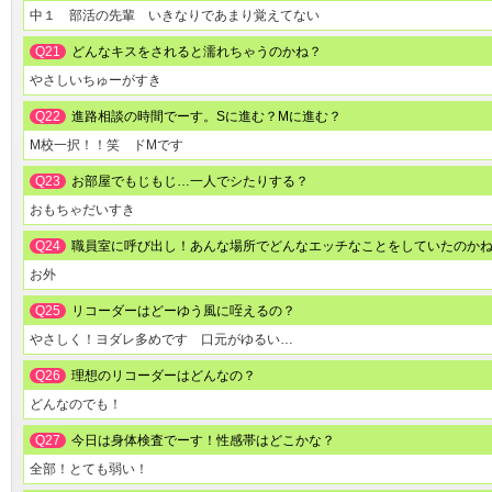
中１ 部活の先輩 いきなりであまり覚えてない
Q21
どんなキスをされると濡れちゃうのかね？
やさしいちゅーがすき
Q22
進路相談の時間でーす。Sに進む？Mに進む？
M校一択！！笑 ドMです
Q23
お部屋でもじもじ…一人でシたりする？
おもちゃだいすき
Q24
職員室に呼び出し！あんな場所でどんなエッチなことをしていたのか
お外
Q25
リコーダーはどーゆう風に咥えるの？
やさしく！ヨダレ多めです 口元がゆるい…
Q26
理想のリコーダーはどんなの？
どんなのでも！
Q27
今日は身体検査でーす！性感帯はどこかな？
全部！とても弱い！