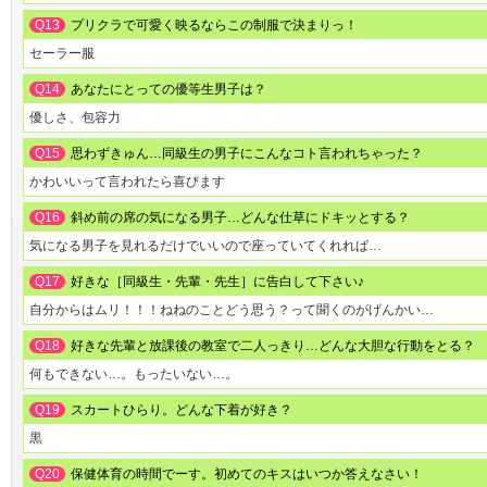
Q13
プリクラで可愛く映るならこの制服で決まりっ！
セーラー服
Q14
あなたにとっての優等生男子は？
優しさ、包容力
Q15
思わずきゅん…同級生の男子にこんなコト言われちゃった？
かわいいって言われたら喜びます
Q16
斜め前の席の気になる男子…どんな仕草にドキッとする？
気になる男子を見れるだけでいいので座っていてくれれば…
Q17
好きな［同級生・先輩・先生］に告白して下さい♪
自分からはムリ！！！ねねのことどう思う？って聞くのがげんかい…
Q18
好きな先輩と放課後の教室で二人っきり…どんな大胆な行動をとる？
何もできない…。もったいない…。
Q19
スカートひらり。どんな下着が好き？
黒
Q20
保健体育の時間でーす。初めてのキスはいつか答えなさい！