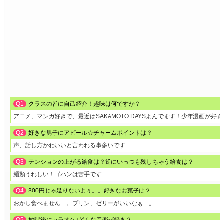
Q1
クラスの皆に自己紹介！趣味は何ですか？
アニメ、マンガ好きで、最近はSAKAMOTO DAYSよんでます！少年漫画が好
Q2
好きな男子にアピール☆チャームポイントは？
声、話し方かわいいと言われる事多いです
Q3
テンションの上がる給食は？逆にいっつも残しちゃう給食は？
麺類うれしい！ゴハンは苦手です…
Q4
300円じゃ足りないよぅ。。好きなお菓子は？
おかし食べません…。プリン、ゼリーがいいなぁ…。
Q5
放課後にカラオケ♪どんな音楽が好き？