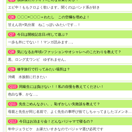
エビ中！ももクロよく歌います。聞くのはバンド系が好き
Q6
〇〇〇×〇〇〇＝わたし この空欄を埋めよ！
甘えん坊×気分屋 ねこっぽいみたいです…！
Q7
今日は開校記念日♪何して遊ぶ？
一歩も外にでない！！マンガ読みます…。
Q8
気になるお年頃♪ファッションやオシャレへのこだわりを教えて？
黒、ロング丈ワンピ ゆずれません。
Q9
修学旅行で行ってみたい場所は？
沖縄 水族館に行きたい
Q10
同級生には負けない！！私の自慢を教えてください！
色白な事、かな…。
Q11
先生ごめんなさい。。恥ずかしい失敗談を教えて？
母親と先生が同じ名前で、よく先生の事呼び捨てしちゃってましたゴメンネ…
Q12
今日はお泊まり会！どんなパジャマで寝るの？
年中ジェラピケ お家だいすきなのでパジャマ選び必死です