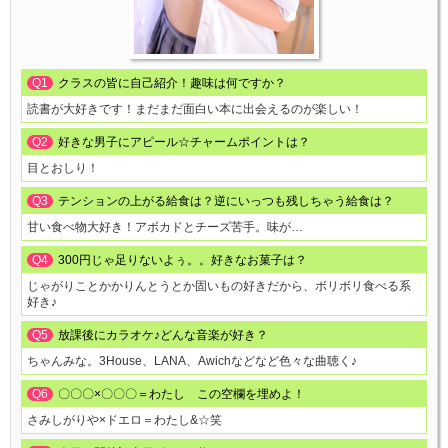
Q1
クラスの皆に自己紹介！趣味は何ですか？
読書が大好きです！まだまだ面白い本に出会えるのが楽しい！
Q2
好きな男子にアピール☆チャームポイントは？
目とおしり！
Q3
テンションの上がる給食は？逆にいっつも残しちゃう給食は？
甘い食べ物大好き！アボカドとチーズ苦手。味が…
Q4
300円じゃ足りないよぅ。。好きなお菓子は？
じゃがりことかかりんとうとか固いもの好きだから、ボリボリ食べる系
好き♪
Q5
放課後にカラオケ♪どんな音楽が好き？
ちゃんみな。3House、LANA、Awichなどなど色々な曲聴く♪
Q6
〇〇〇×〇〇〇＝わたし この空欄を埋めよ！
さみしがりや×ドエロ＝わたし&☆笑