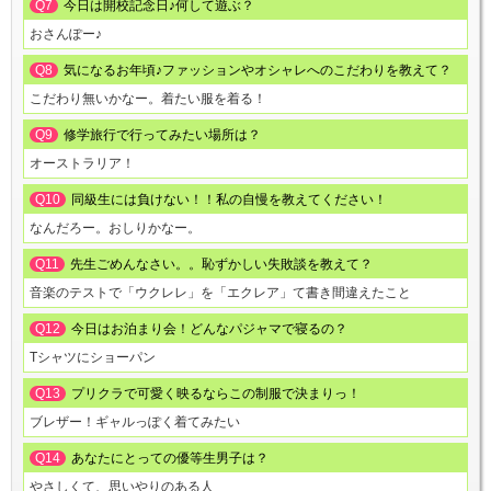
Q7
今日は開校記念日♪何して遊ぶ？
おさんぽー♪
Q8
気になるお年頃♪ファッションやオシャレへのこだわりを教えて？
こだわり無いかなー。着たい服を着る！
Q9
修学旅行で行ってみたい場所は？
オーストラリア！
Q10
同級生には負けない！！私の自慢を教えてください！
なんだろー。おしりかなー。
Q11
先生ごめんなさい。。恥ずかしい失敗談を教えて？
音楽のテストで「ウクレレ」を「エクレア」て書き間違えたこと
Q12
今日はお泊まり会！どんなパジャマで寝るの？
Tシャツにショーパン
Q13
プリクラで可愛く映るならこの制服で決まりっ！
ブレザー！ギャルっぽく着てみたい
Q14
あなたにとっての優等生男子は？
やさしくて、思いやりのある人