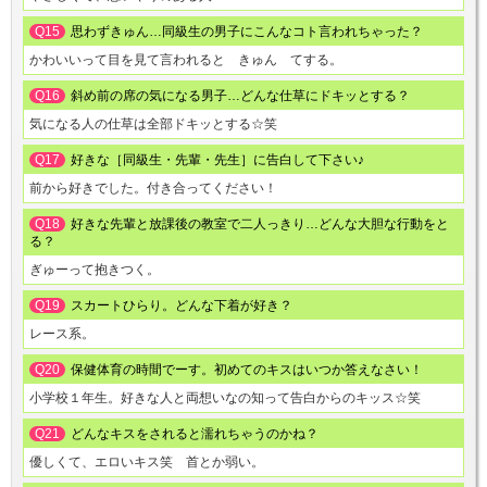
Q15
思わずきゅん…同級生の男子にこんなコト言われちゃった？
かわいいって目を見て言われると きゅん てする。
Q16
斜め前の席の気になる男子…どんな仕草にドキッとする？
気になる人の仕草は全部ドキッとする☆笑
Q17
好きな［同級生・先輩・先生］に告白して下さい♪
前から好きでした。付き合ってください！
Q18
好きな先輩と放課後の教室で二人っきり…どんな大胆な行動をと
る？
ぎゅーって抱きつく。
Q19
スカートひらり。どんな下着が好き？
レース系。
Q20
保健体育の時間でーす。初めてのキスはいつか答えなさい！
小学校１年生。好きな人と両想いなの知って告白からのキッス☆笑
Q21
どんなキスをされると濡れちゃうのかね？
優しくて、エロいキス笑 首とか弱い。