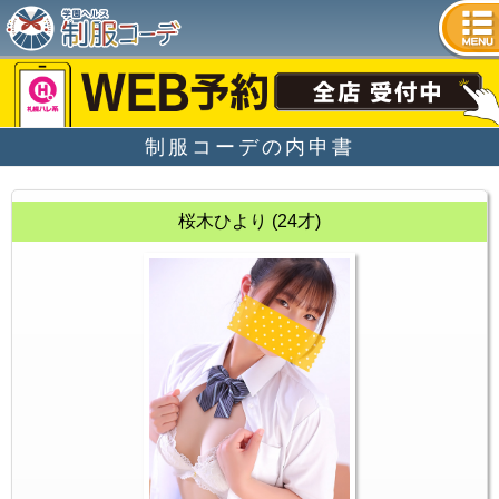
tog
nav
制服コーデの内申書
桜木ひより (24才)