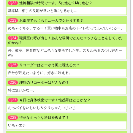
Q22
進路相談の時間でーす。Sに進む？Mに進む？
基本M。相手の反応が良いとSになるかも…
Q23
お部屋でもじもじ…一人でシたりする？
めちゃくちゃ、するー！買い物中もお店のトイレ行って1人でいじるー。
Q24
職員室に呼び出し！あんな場所でどんなエッチなことをしていた
のかね？
外、教室、体育館など…色々な場所でした笑。スリルあるの少し好きー
ww
Q25
リコーダーはどーゆう風に咥えるの？
自分が咥えたいように、好きに咥える。
Q26
理想のリコーダーはどんなの？
特に無いかなー。
Q27
今日は身体検査でーす！性感帯はどこかな？
おっパイをいじいじ＆クリちゃんいじいじ…
Q28
得意なえっちな科目を教えて？
いちゃエチ